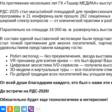
На протяжении нескольких лет ГК «Ташир МЕДИКА» высту
РДС-2025 стал масштабной площадкой для профессиональн
программы в 21 конференц-зале прошло 262 секционных з
широкий спектр вопросов — от клинической практики и раз
Параллельно на площади 16 000 кв. м. развернулась выст
В составе единой выставочной экспозиции были представ
стал точкой притяжения для многих посетителей, парт
удовольствием представили каждому гостю:
Робот-экспогид — без преувеличения, звезда выставк
VR-тренажер для взятия крови — это был фурор! Ва
Цифровая экосистема IVD-сервисов — получила высо
3D-модели и виртуальные туры — все посетители отме
По доброй традиции всех посетителей мы угощали вк
От всей души благодарим каждого, кто был с нами эти
До встречи на РДС-2026!
Обязательно будет еще технологичнее и интереснее!