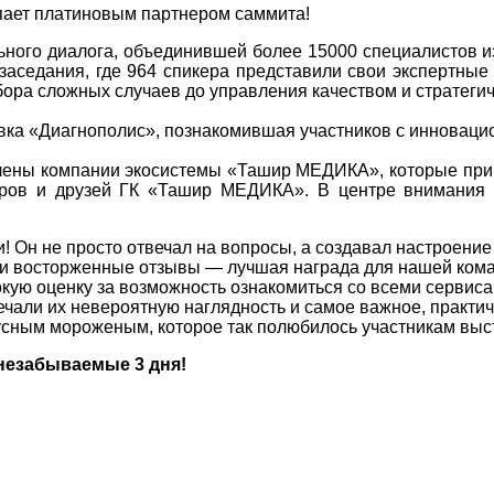
пает платиновым партнером саммита!
ого диалога, объединившей более 15000 специалистов из 
аседания, где 964 спикера представили свои экспертные
бора сложных случаев до управления качеством и стратеги
авка «Диагнополис», познакомившая участников с инновац
лены компании экосистемы «Ташир МЕДИКА», которые прин
неров и друзей ГК «Ташир МЕДИКА». В центре внимания
и! Он не просто отвечал на вопросы, а создавал настроени
ши восторженные отзывы — лучшая награда для нашей ком
кую оценку за возможность ознакомиться со всеми сервис
чали их невероятную наглядность и самое важное, практич
усным мороженым, которое так полюбилось участникам выс
 незабываемые 3 дня!